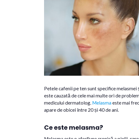
Petele cafenii pe ten sunt specifice melasmei
este cauzată de cele mai multe ori de problem
medicului dermatolog.
Melasma
este mai frec
apare de obicei între 20 și 40 de ani.
Ce este melasma?
Melasma este o afecțiune cronică a pielii, care