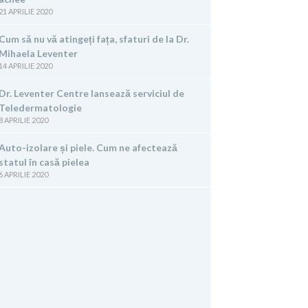
21 APRILIE 2020
Cum să nu vă atingeți fața, sfaturi de la Dr.
Mihaela Leventer
14 APRILIE 2020
Dr. Leventer Centre lansează serviciul de
Teledermatologie
8 APRILIE 2020
Auto-izolare și piele. Cum ne afectează
statul în casă pielea
6 APRILIE 2020