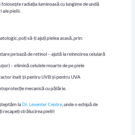
e folosește radiația luminoasă cu lungime de undă
 ale pielii.
logic, poți să-ți ajuți pielea acasă, prin:
are pe bază de retinol – ajută la reînnoirea celulară
ușor) – elimină celulele moarte de pe piele
factor înalt și pentru UVB și pentru UVA
fotoprotecție mecanică cu pălărie.
așteptăm la
Dr. Leventer Centre
, unde o echipă de
i recapeți strălucirea pielii!