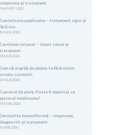
simptome și tratament
5 AUGUST 2020
Cauterizare papiloame – tratament sigur și
fără risc
31 IULIE 2020
Carcinom cutanat – tipuri, cauze și
tratament
23 IULIE 2020
Cum să ai grijă de pielea ta fără niciun
produs cosmetic
17 IULIE 2020
Cancerul de piele. Poate fi depistat cu
ajutorul telefonului?
29 IUNIE 2020
Dermatita herpetiformă – simptome,
diagnostic și tratament
3 IUNIE 2020