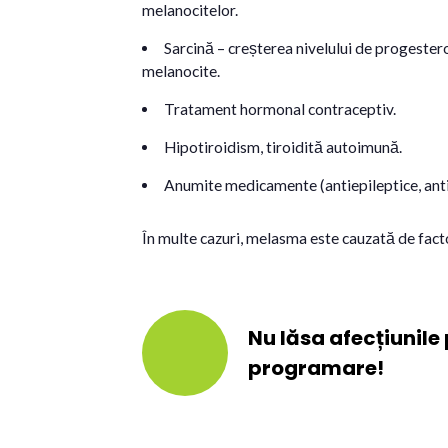
melanocitelor.
Sarcină – creșterea nivelului de progeste
melanocite.
Tratament hormonal contraceptiv.
Hipotiroidism, tiroidită autoimună.
Anumite medicamente (antiepileptice, anti
În multe cazuri, melasma este cauzată de facto
Nu lăsa afecțiunile p
programare!