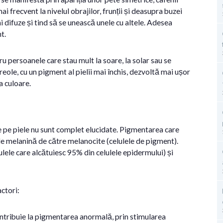
frecvent la nivelul obrajilor, frunții și deasupra buzei
i difuze și tind să se unească unele cu altele. Adesea
nt.
ru persoanele care stau mult la soare, la solar sau se
ole, cu un pigment al pielii mai închis, dezvoltă mai ușor
a culoare.
te pe piele nu sunt complet elucidate. Pigmentarea care
de melanină de către melanocite (celulele de pigment).
ulele care alcătuiesc 95% din celulele epidermului) și
actori:
ontribuie la pigmentarea anormală, prin stimularea