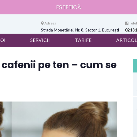
ESTETICĂ
Adresa
Telef
Strada Monetăriei, Nr. 8, Sector 1, București
0213
NOI
SERVICII
TARIFE
ARTICOL
cafenii pe ten – cum se