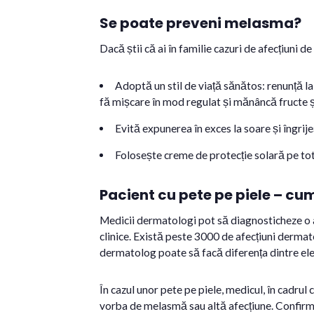
Se poate preveni melasma?
Dacă știi că ai în familie cazuri de afecțiuni de 
Adoptă un stil de viață sănătos: renunță la
fă mișcare în mod regulat și mănâncă fructe ș
Evită expunerea în exces la soare și îngrijeș
Folosește creme de protecție solară pe tot
Pacient cu pete pe piele – cu
Medicii dermatologi pot să diagnosticheze o a
clinice. Există peste 3000 de afecțiuni dermat
dermatolog poate să facă diferența dintre ele
În cazul unor pete pe piele, medicul, în cadru
vorba de melasmă sau altă afecțiune. Confirma