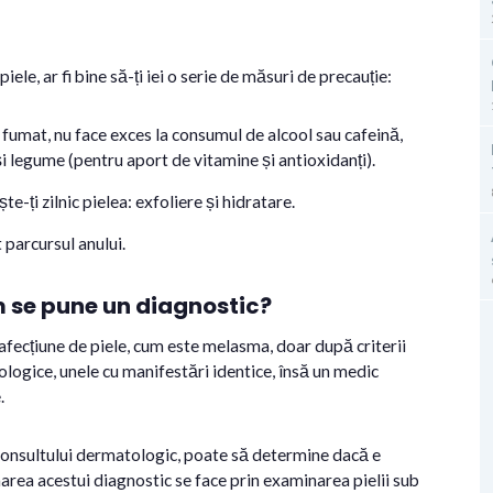
piele, ar fi bine să-ți iei o serie de măsuri de precauție:
 fumat, nu face exces la consumul de alcool sau cafeină,
i legume (pentru aport de vitamine și antioxidanți).
te-ți zilnic pielea: exfoliere și hidratare.
 parcursul anului.
m se pune un diagnostic?
fecțiune de piele, cum este melasma, doar după criterii
ologice, unele cu manifestări identice, însă un medic
.
l consultului dermatologic, poate să determine dacă e
rea acestui diagnostic se face prin examinarea pielii sub