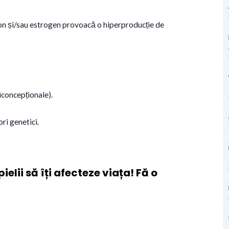
ron și/sau estrogen provoacă o hiperproducție de
concepționale).
ri genetici.
ielii să îți afecteze viața! Fă o