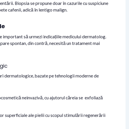
tării. Biopsia se propune doar în cazurile cu suspiciune
ete cafenii, adică în lentigo malign.
le
e important să urmezi indicațiile medicului dermatolog.
spare spontan, din contră, necesită un tratament mai
gic
duri dermatologice, bazate pe tehnologii moderne de
osmetică neinvazivă, cu ajutorul căreia se exfoliază
r superficiale ale pielii cu scopul stimulării regenerării