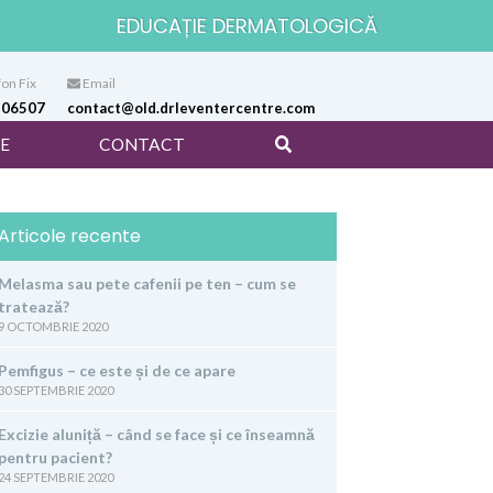
EDUCAȚIE DERMATOLOGICĂ
on Fix
Email
106507
contact@old.drleventercentre.com
E
CONTACT
Articole recente
Melasma sau pete cafenii pe ten – cum se
tratează?
9 OCTOMBRIE 2020
Pemfigus – ce este și de ce apare
30 SEPTEMBRIE 2020
Excizie aluniță – când se face și ce înseamnă
pentru pacient?
24 SEPTEMBRIE 2020