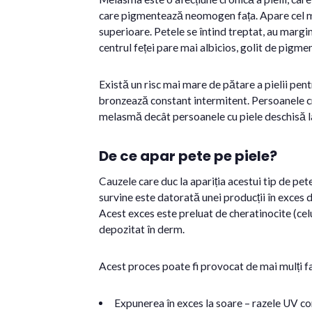
care pigmentează neomogen fața. Apare cel mai 
superioare. Petele se întind treptat, au margin
centrul feței pare mai albicios, golit de pigme
Există un risc mai mare de pătare a pielii pent
bronzează constant intermitent. Persoanele cre
melasmă decât persoanele cu piele deschisă l
De ce apar pete pe piele?
Cauzele care duc la apariția acestui tip de pe
survine este datorată unei producții în exces 
Acest exces este preluat de cheratinocite (cel
depozitat în derm.
Acest proces poate fi provocat de mai mulți f
Expunerea în exces la soare – razele UV c