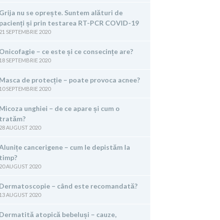
Grija nu se oprește. Suntem alături de
pacienți și prin testarea RT-PCR COVID-19
21 SEPTEMBRIE 2020
Onicofagie – ce este și ce consecințe are?
18 SEPTEMBRIE 2020
Masca de protecție – poate provoca acnee?
10 SEPTEMBRIE 2020
Micoza unghiei – de ce apare și cum o
tratăm?
28 AUGUST 2020
Alunițe cancerigene – cum le depistăm la
timp?
20 AUGUST 2020
Dermatoscopie – când este recomandată?
13 AUGUST 2020
Dermatită atopică bebeluși – cauze,