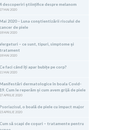
4 descoperiri științifice despre melanom
27 MAI 2020
Mai 2020 – Luna conştientizării riscului de
cancer de piele
18 MAI 2020
Vergeturi – ce sunt, tipuri, simptome și
tratament
18 MAI 2020
Ce faci când îți apar bubițe pe corp?
11 MAI 2020
Manifestări dermatologice în boala Covid-
19. Cum le reperăm și cum avem grijă de piele
27 APRILIE 2020
Psoriazisul, o boală de piele cu impact major
23 APRILIE 2020
Cum să scapi de coșuri – tratamente pentru
acnee