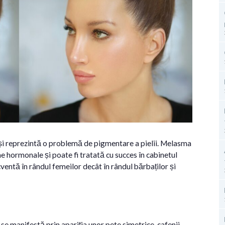
 și reprezintă o problemă de pigmentare a pielii. Melasma
e hormonale și poate fi tratată cu succes în cabinetul
ventă în rândul femeilor decât în rândul bărbaților și
 se manifestă prin apariția unor pete simetrice, cafenii