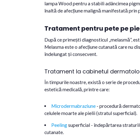
lampa Wood pentru a stabili adâncimea pigmen
înaltă de afecțiune malignă manifestată prin p
Tratament pentru pete pe pie
După ce primești diagnosticul „melasmă”, est
Melasma este o afecțiune cutanată care nu di
îndelungat și consecvent.
Tratament la cabinetul dermatolo
În timpurile noastre, există o serie de proce
estetică medicală, printre care:
Microdermabraziune
-
procedură dermatoc
celulele moarte ale pielii (stratul superficial).
Peeling
superficial -
îndepărtarea straturilo
cutanate.