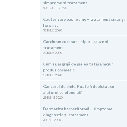
simptome și tratament
5 AUGUST 2020
Cauterizare papiloame – tratament sigur și
fără risc
31 IULIE 2020
Carcinom cutanat – tipuri, cauze și
tratament
23 IULIE 2020
Cum să ai grijă de pielea ta fără niciun
produs cosmetic
17 IULIE 2020
Cancerul de piele. Poate fi depistat cu
ajutorul telefonului?
29 IUNIE 2020
Dermatita herpetiformă – simptome,
diagnostic și tratament
3 IUNIE 2020