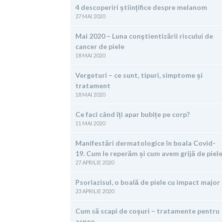
4 descoperiri științifice despre melanom
27 MAI 2020
Mai 2020 – Luna conştientizării riscului de
cancer de piele
18 MAI 2020
Vergeturi – ce sunt, tipuri, simptome și
tratament
18 MAI 2020
Ce faci când îți apar bubițe pe corp?
11 MAI 2020
Manifestări dermatologice în boala Covid-
19. Cum le reperăm și cum avem grijă de piel
27 APRILIE 2020
Psoriazisul, o boală de piele cu impact major
23 APRILIE 2020
Cum să scapi de coșuri – tratamente pentru
acnee