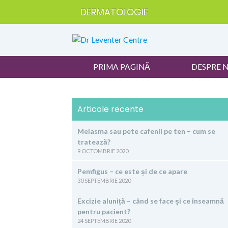
DERMATOLOGIE
PRIMA PAGINĂ
DESPRE 
Articole recente
Melasma sau pete cafenii pe ten – cum se
tratează?
9 OCTOMBRIE 2020
Pemfigus – ce este și de ce apare
30 SEPTEMBRIE 2020
Excizie aluniță – când se face și ce înseamnă
pentru pacient?
24 SEPTEMBRIE 2020