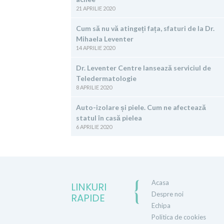
21 APRILIE 2020
Cum să nu vă atingeți fața, sfaturi de la Dr.
Mihaela Leventer
14 APRILIE 2020
Dr. Leventer Centre lansează serviciul de
Teledermatologie
8 APRILIE 2020
Auto-izolare și piele. Cum ne afectează
statul în casă pielea
6 APRILIE 2020
Acasa
LINKURI
Despre noi
RAPIDE
Echipa
Politica de cookies