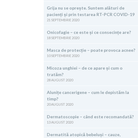
Grija nu se oprește. Suntem alături de
pacienți și prin testarea RT-PCR COVID-19
21 SEPTEMBRIE 2020
Onicofagie – ce este și ce consecințe are?
18 SEPTEMBRIE 2020
Masca de protecție – poate provoca acnee?
10 SEPTEMBRIE 2020
Micoza unghiei – de ce apare și cum o
tratăm?
28 AUGUST 2020
Alunițe cancerigene – cum le depistăm la
timp?
20 AUGUST 2020
Dermatoscopie – când este recomandată?
13 AUGUST 2020
Dermatită atopică bebeluși – cauze,