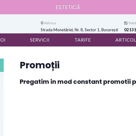
ESTETICĂ
Adresa
Telef
Strada Monetăriei, Nr. 8, Sector 1, București
0213
NOI
SERVICII
TARIFE
ARTICOL
Promoții
Pregatim in mod constant promotii pe