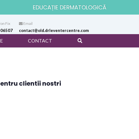
EDUCAȚIE DERMATOLOGICĂ
on Fix
Email
106507
contact@old.drleventercentre.com
E
CONTACT
ntru clientii nostri