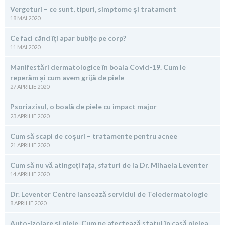
Vergeturi – ce sunt, tipuri, simptome și tratament
18 MAI 2020
Ce faci când îți apar bubițe pe corp?
11 MAI 2020
Manifestări dermatologice în boala Covid-19. Cum le
reperăm și cum avem grijă de piele
27 APRILIE 2020
Psoriazisul, o boală de piele cu impact major
23 APRILIE 2020
Cum să scapi de coșuri – tratamente pentru acnee
21 APRILIE 2020
Cum să nu vă atingeți fața, sfaturi de la Dr. Mihaela Leventer
14 APRILIE 2020
Dr. Leventer Centre lansează serviciul de Teledermatologie
8 APRILIE 2020
Auto-izolare și piele. Cum ne afectează statul în casă pielea