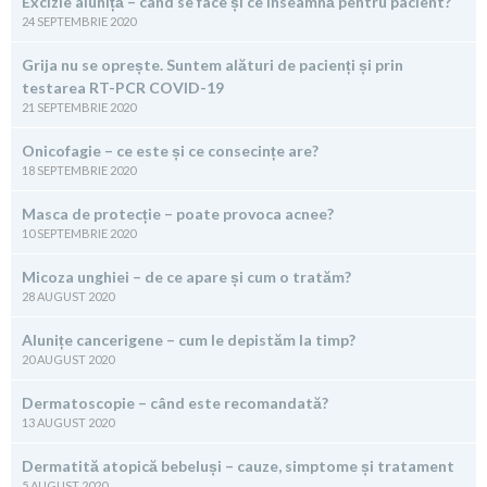
Excizie aluniță – când se face și ce înseamnă pentru pacient?
24 SEPTEMBRIE 2020
Grija nu se oprește. Suntem alături de pacienți și prin
testarea RT-PCR COVID-19
21 SEPTEMBRIE 2020
Onicofagie – ce este și ce consecințe are?
18 SEPTEMBRIE 2020
Masca de protecție – poate provoca acnee?
10 SEPTEMBRIE 2020
Micoza unghiei – de ce apare și cum o tratăm?
28 AUGUST 2020
Alunițe cancerigene – cum le depistăm la timp?
20 AUGUST 2020
Dermatoscopie – când este recomandată?
13 AUGUST 2020
Dermatită atopică bebeluși – cauze, simptome și tratament
5 AUGUST 2020