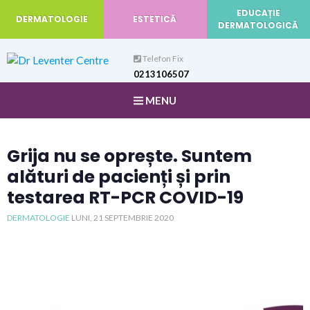
EDUCAȚIE
DERMATOLOGIE
ESTETICĂ
DERMATOLOGICĂ
Telefon Fix
0213106507
Email
MENU
contact@old.drleventercentre.com
Grija nu se oprește. Suntem
alături de pacienți și prin
testarea RT-PCR COVID-19
DERMATOLOGIE
LUNI, 21 SEPTEMBRIE 2020