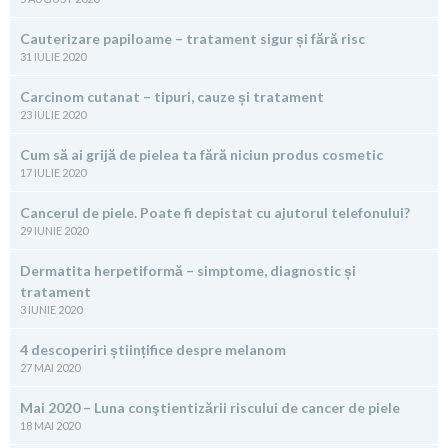
Cauterizare papiloame – tratament sigur și fără risc
31 IULIE 2020
Carcinom cutanat – tipuri, cauze și tratament
23 IULIE 2020
Cum să ai grijă de pielea ta fără niciun produs cosmetic
17 IULIE 2020
Cancerul de piele. Poate fi depistat cu ajutorul telefonului?
29 IUNIE 2020
Dermatita herpetiformă – simptome, diagnostic și
tratament
3 IUNIE 2020
4 descoperiri științifice despre melanom
27 MAI 2020
Mai 2020 – Luna conştientizării riscului de cancer de piele
18 MAI 2020