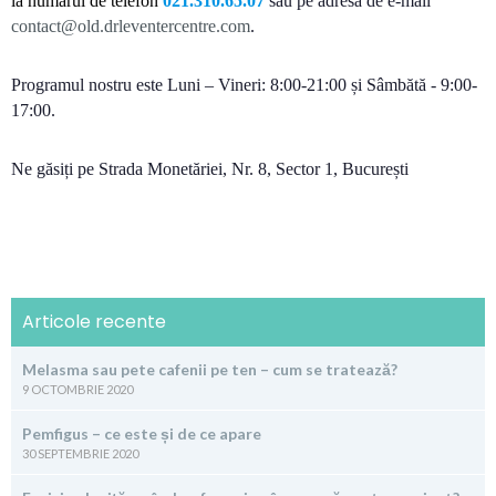
la numărul de telefon
021.310.65.07
sau pe adresa de e-mail
contact@old.drleventercentre.com
.
Programul nostru este
Luni – Vineri: 8:00-21:00 și Sâmbătă - 9:00-
17:00.
Ne găsiți pe Strada Monetăriei, Nr. 8, Sector 1, București
Articole recente
Melasma sau pete cafenii pe ten – cum se tratează?
9 OCTOMBRIE 2020
Pemfigus – ce este și de ce apare
30 SEPTEMBRIE 2020