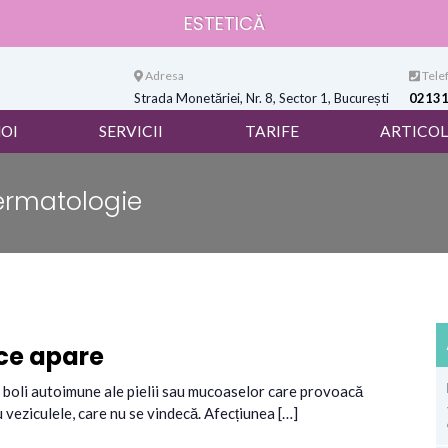
ESTETICĂ
Adresa
Telef
Strada Monetăriei, Nr. 8, Sector 1, București
0213
NOI
SERVICII
TARIFE
ARTICOL
ermatologie
 ce apare
boli autoimune ale pielii sau mucoaselor care provoacă
u veziculele, care nu se vindecă. Afecțiunea […]