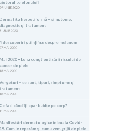
ajutorul telefonului?
29 IUNIE 2020
Dermatita herpetiformă – simptome,
diagnostic și tratament
3 IUNIE 2020
4 descoperiri științifice despre melanom
27 MAI 2020
Mai 2020 – Luna conştientizării riscului de
cancer de piele
18 MAI 2020
Vergeturi – ce sunt, tipuri, simptome și
tratament
18 MAI 2020
Ce faci când îți apar bubițe pe corp?
11 MAI 2020
Manifestări dermatologice în boala Covid-
19. Cum le reperăm și cum avem grijă de piele