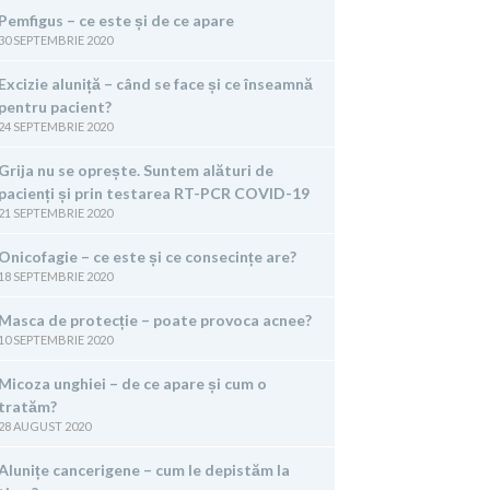
Pemfigus – ce este și de ce apare
30 SEPTEMBRIE 2020
Excizie aluniță – când se face și ce înseamnă
pentru pacient?
24 SEPTEMBRIE 2020
Grija nu se oprește. Suntem alături de
pacienți și prin testarea RT-PCR COVID-19
21 SEPTEMBRIE 2020
Onicofagie – ce este și ce consecințe are?
18 SEPTEMBRIE 2020
Masca de protecție – poate provoca acnee?
10 SEPTEMBRIE 2020
Micoza unghiei – de ce apare și cum o
tratăm?
28 AUGUST 2020
Alunițe cancerigene – cum le depistăm la