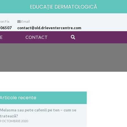
EDUCAȚIE DERMATOLOGICĂ
on Fix
Email
106507
contact@old.drleventercentre.com
E
CONTACT
Articole recente
Melasma sau pete cafenii pe ten – cum se
tratează?
9 OCTOMBRIE 2020