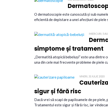
Dermatoscop
O dermatoscopie este cunoscută și sub numele 
eficientă de depistare a unei afecțiuni de piele 
MIERCURI, 5 A
Dermat
simptome și tratament
„Dermatită atopică bebeluși” este una dintre cel
una din cele mai frecvente probleme de piele cu 
VINERI, 31 IULIE 2020
Cauteriz
sigur și fără risc
Dacă vrei să scapi de papiloamele de pe piele,
Tratamentul este sigur și fără risc, iar vindec