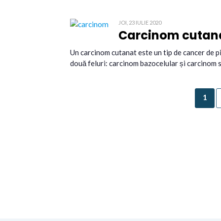
JOI, 23 IULIE 2020
Carcinom cutanat
Un carcinom cutanat este un tip de cancer de p
două feluri: carcinom bazocelular și carcinom 
1