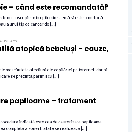
ie – când este recomandată?
de microscopie prin epiluminiscență și este o metodă
sau a unui tip de cancer de […]
UGUST 2020
ită atopică bebeluși – cauze,
e mai căutate afecțiuni ale copilăriei pe internet, dar și
care se prezintă părinții cu […]
are papiloame – tratament
 procedura indicată este cea de cauterizare papiloame.
area completă a zonei tratate se realizează […]