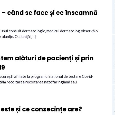
ă – când se face și ce înseamnă
ma unui consult dermatologic, medicul dermatolog observă o
alunițe. O aluniță […]
tem alături de pacienți și prin
19
București afiliate la programul național de testare Covid-
lizăm recoltarea recoltarea nazofaringiană sau
este și ce consecințe are?