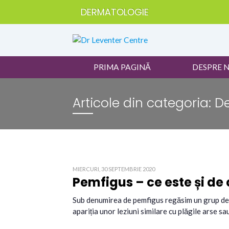
DERMATOLOGIE
PRIMA PAGINĂ
DESPRE 
Articole din categoria:
D
MIERCURI, 30 SEPTEMBRIE 2020
Pemfigus – ce este și de
Sub denumirea de pemfigus regăsim un grup de 
apariția unor leziuni similare cu plăgile arse sa