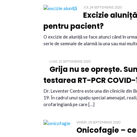
JOI, 24 SEPTEMBRIE 2020
Excizie aluniț
pentru pacient?
O excizie de aluniță se face atunci când în ur
serie de semnale de alarmă la una sau mai multe 
LUNI, 21 SEPTEMBRIE 2020
Grija nu se oprește. Sun
testarea RT-PCR COVID-
Dr. Leventer Centre este una din clinicile din 
19. În cadrul unui spațiu special amenajat, rea
orofaringiană pe care […]
VINERI, 18 SEPTEMBRIE 2020
Onicofagie – ce 