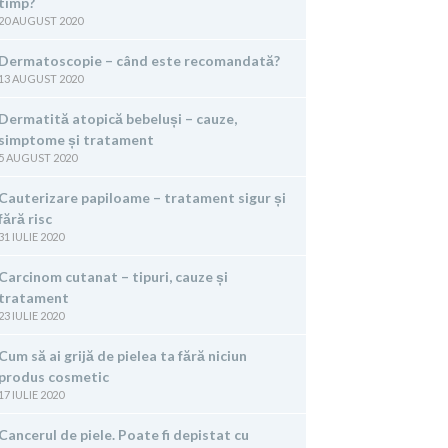
timp?
20 AUGUST 2020
Dermatoscopie – când este recomandată?
13 AUGUST 2020
Dermatită atopică bebeluși – cauze,
simptome și tratament
5 AUGUST 2020
Cauterizare papiloame – tratament sigur și
fără risc
31 IULIE 2020
Carcinom cutanat – tipuri, cauze și
tratament
23 IULIE 2020
Cum să ai grijă de pielea ta fără niciun
produs cosmetic
17 IULIE 2020
Cancerul de piele. Poate fi depistat cu