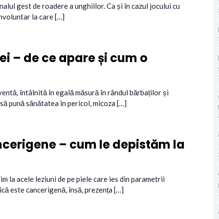
lul gest de roadere a unghiilor. Ca și în cazul jocului cu
nvoluntar la care […]
i – de ce apare și cum o
entă, întâlnită în egală măsură în rândul bărbaților și
 să pună sănătatea în pericol, micoza […]
ncerigene – cum le depistăm la
m la acele leziuni de pe piele care ies din parametrii
rică este cancerigenă, însă, prezența […]