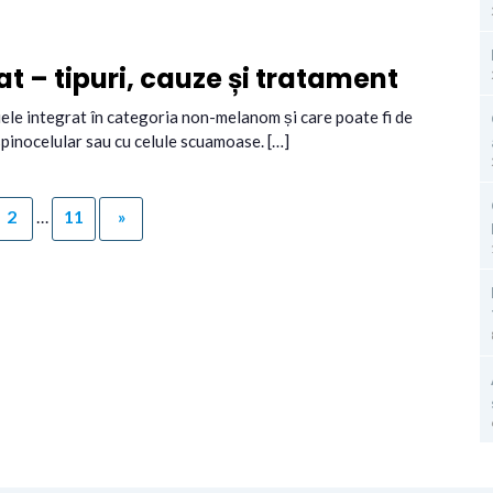
 – tipuri, cauze și tratament
iele integrat în categoria non-melanom și care poate fi de
spinocelular sau cu celule scuamoase. […]
2
…
11
»